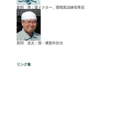
新関 博：畳ドクター、畳職業訓練指導員
新関 道夫：畳・襖製作担当
リンク集