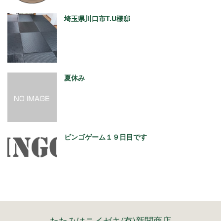
埼玉県川口市T.U様邸
夏休み
ビンゴゲーム１９日目です
たたみはニイゼキ(有)新関商店