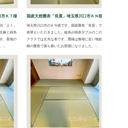
口市ＫＴ様
国産天然畳表「良質」埼玉県川口市ＫＮ様
回「上々」
埼玉県川口市のＫＮ様です。国産畳表「良質」で
太麻と綿糸
表替えいただきました。縦糸が綿糸ダブルのこの
す。黒地の
クラスでは丈夫な表です。畳縁は無地に近い地紋
。…
柄の鶯色で落ち着いたお部屋になりました。…