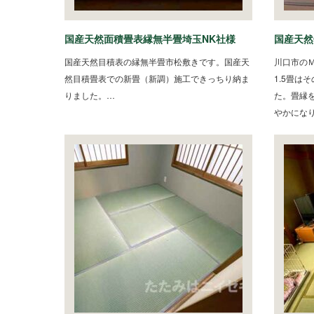
国産天然面積畳表縁無半畳埼玉NK社様
国産天然
国産天然目積表の縁無半畳市松敷きです。国産天
川口市の
然目積畳表での新畳（新調）施工できっちり納ま
1.5畳は
りました。…
た。畳縁
やかにな