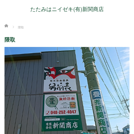
たたみはニイゼキ(有)新関商店
ホーム
隈取
隈取