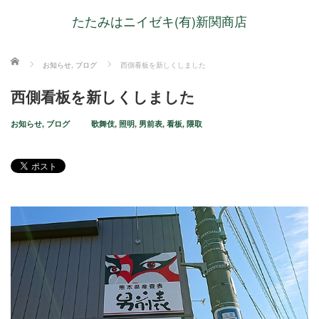
たたみはニイゼキ(有)新関商店
ホーム
お知らせ
,
ブログ
西側看板を新しくしました
西側看板を新しくしました
お知らせ
,
ブログ
歌舞伎
,
照明
,
男前表
,
看板
,
隈取