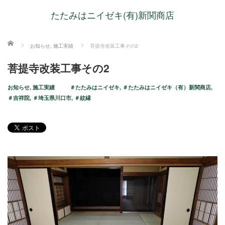
たたみはニイゼキ(有)新関商店
ホーム
お知らせ
,
施工実績
菩提寺改装工事その2
菩提寺改装工事その2
お知らせ
,
施工実績
＃たたみはニイゼキ
,
＃たたみはニイゼキ（有）新関商店
,
＃吉祥院
,
＃埼玉県川口市
,
＃紋縁