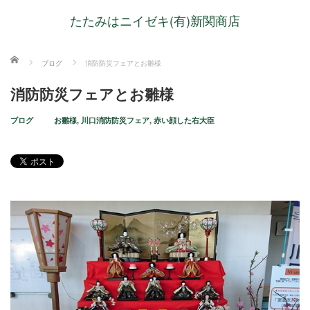
たたみはニイゼキ(有)新関商店
ホーム
ブログ
消防防災フェアとお雛様
消防防災フェアとお雛様
ブログ
お雛様
,
川口消防防災フェア
,
赤い顔した右大臣