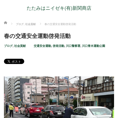
たたみはニイゼキ(有)新関商店
ホーム
ブログ
,
社会貢献
春の交通安全運動啓発活動
春の交通安全運動啓発活動
ブログ
,
社会貢献
交通安全運動
,
啓発活動
,
川口警察署
,
川口青木運動公園