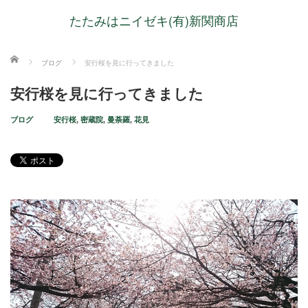
たたみはニイゼキ(有)新関商店
ホーム
ブログ
安行桜を見に行ってきました
安行桜を見に行ってきました
ブログ
安行桜
,
密蔵院
,
曼荼羅
,
花見