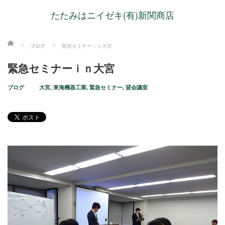
たたみはニイゼキ(有)新関商店
ホーム
ブログ
緊急セミナーｉｎ大宮
緊急セミナーｉｎ大宮
ブログ
大宮
,
東海機器工業
,
緊急セミナー
,
貸会議室