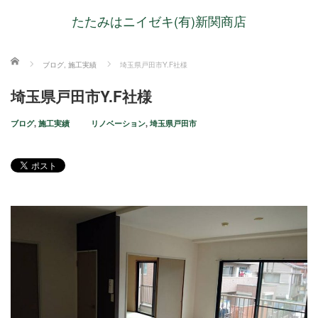
たたみはニイゼキ(有)新関商店
ホーム
ブログ
,
施工実績
埼玉県戸田市Y.F社様
埼玉県戸田市Y.F社様
ブログ
,
施工実績
リノベーション
,
埼玉県戸田市