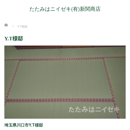
たたみはニイゼキ(有)新関商店
ホーム
Y.T様邸
Y.T様邸
埼玉県川口市Y.T様邸