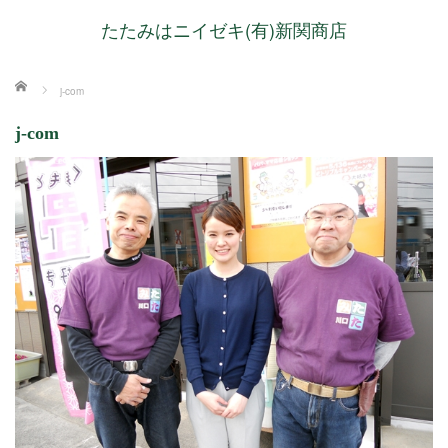
たたみはニイゼキ(有)新関商店
ホーム
j-com
j-com