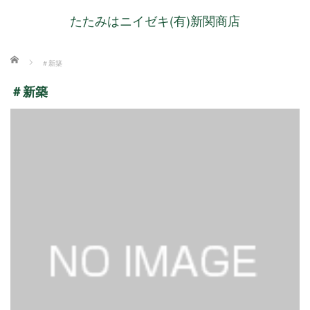
たたみはニイゼキ(有)新関商店
ホーム
＃新築
＃新築