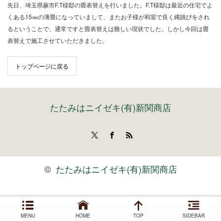
先日、埼玉県蕨市F.T様邸の畳表替えを行いました。F.T様邸は最近の住宅でよ
くある15㎜の薄畳になっていまして、またお子様が和室で良く縄跳びをされ
るということで、通常ですと畳表替えは難しい現状でした。しかし今回は畳
表替えで施工させていただきました。
トップページに戻る
たたみはニイゼキ(有)新関商店
Twitter
Facebook
RSS
©
たたみはニイゼキ(有)新関商店
MENU
HOME
TOP
SIDEBAR