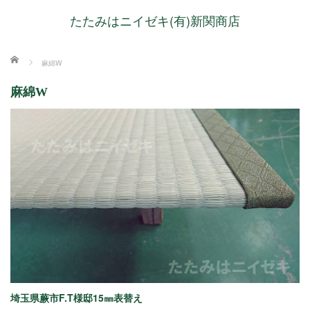
たたみはニイゼキ(有)新関商店
ホーム
麻綿W
麻綿W
埼玉県蕨市F.T様邸15㎜表替え