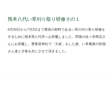
熊本八代い草刈り取り研修その１
6月30日から7月3日まで畳表の材料であるい草の刈り取り研修を
するために熊本県八代市へお邪魔しました。問屋の佐々井商店さ
んにお邪魔し、豊葦原神社で「大祓」をした後、い草農家の田淵
さん達と夕食を共にさせて頂きました。