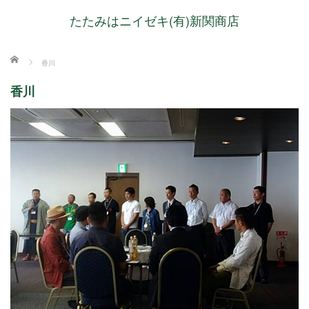
たたみはニイゼキ(有)新関商店
ホーム
香川
香川