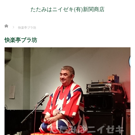
たたみはニイゼキ(有)新関商店
ホーム
快楽亭ブラ坊
快楽亭ブラ坊