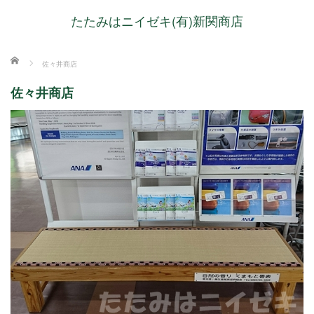
たたみはニイゼキ(有)新関商店
ホーム
佐々井商店
佐々井商店