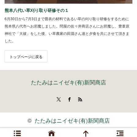
熊本八代い草刈り取り研修その１
6月30日から7月3日まで畳表の材料であるい草の刈り取り研修をするために
熊本県八代市へお邪魔しました。問屋の佐々井商店さんにお邪魔し、豊葦原
神社で「大祓」をした後、い草農家の田淵さん達と夕食を共にさせて頂きま
した。
トップページに戻る
たたみはニイゼキ(有)新関商店
Twitter
Facebook
RSS
©
たたみはニイゼキ(有)新関商店