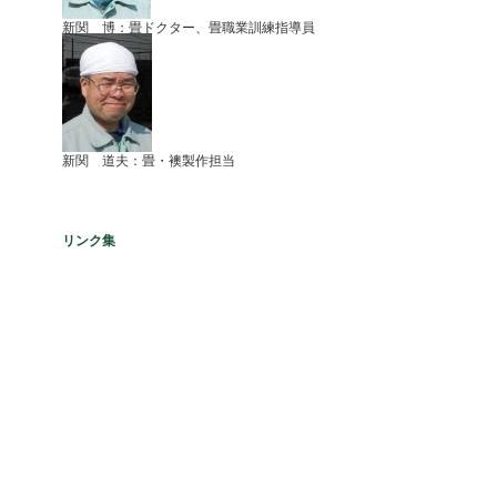
新関 博：畳ドクター、畳職業訓練指導員
新関 道夫：畳・襖製作担当
リンク集