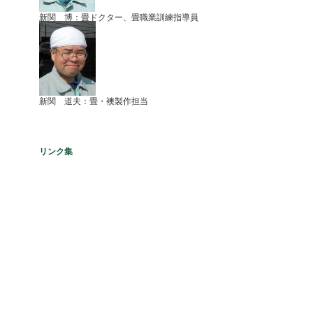
新関 博：畳ドクター、畳職業訓練指導員
新関 道夫：畳・襖製作担当
リンク集