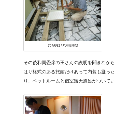
20150821和同畳蓆02
その後和同畳席の王さんの説明を聞きなが
はり格式のある旅館だけあって内装も凝っ
り、ベットルームと個室露天風呂がついて